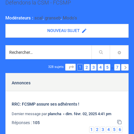
Défendons la CSM - FCSMP
Modérateurs :
scal
,
granseb
,
Modo's
NOUVEAU SUJET
Rechercher
RECH
1
PAGE
1
SUR
7
2
3
4
5
7
S
328 sujets
…
Annonces
RRC: FCSMP assure ses adhérents !
Dernier message par
plancha
«
dim. févr. 02, 2025 4:41 pm
Réponses :
105
1
2
3
4
5
6