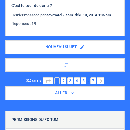
C'est le tour du denti ?
Dernier message par
savoyard
«
sam. déc. 13, 2014 9:36 am
Réponses :
19
NOUVEAU SUJET
1
PAGE
1
SUR
7
2
3
4
5
7
SUIVANT
328 sujets
…
ALLER
PERMISSIONS DU FORUM