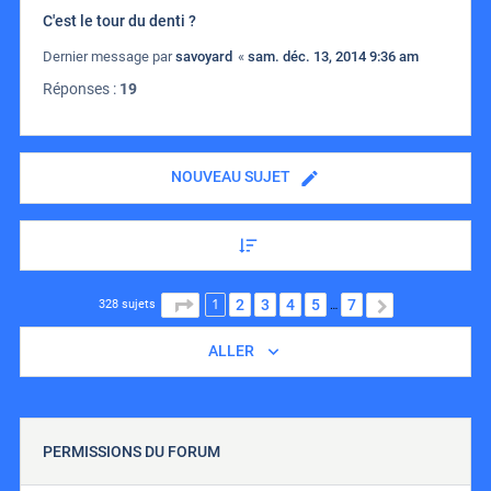
C'est le tour du denti ?
Dernier message par
savoyard
«
sam. déc. 13, 2014 9:36 am
Réponses :
19
NOUVEAU SUJET
1
PAGE
1
SUR
7
2
3
4
5
7
SUIVANT
328 sujets
…
ALLER
PERMISSIONS DU FORUM