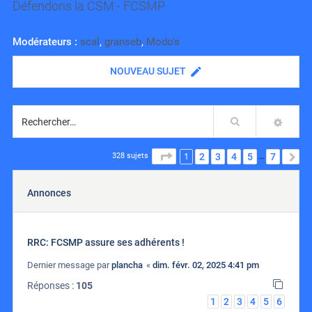
Défendons la CSM - FCSMP
Modérateurs :
scal
,
granseb
,
Modo's
NOUVEAU SUJET
Rechercher
RECH
1
PAGE
1
SUR
7
2
3
4
5
7
S
328 sujets
…
Annonces
RRC: FCSMP assure ses adhérents !
Dernier message par
plancha
«
dim. févr. 02, 2025 4:41 pm
Réponses :
105
1
2
3
4
5
6