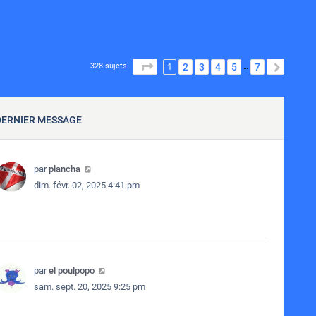
1
PAGE
1
SUR
7
2
3
4
5
7
SUIVA
328 sujets
…
DERNIER MESSAGE
par
plancha
dim. févr. 02, 2025 4:41 pm
par
el poulpopo
sam. sept. 20, 2025 9:25 pm