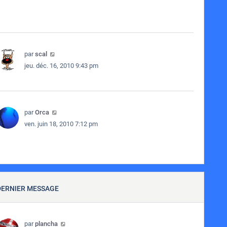
par
scal
jeu. déc. 16, 2010 9:43 pm
par
Orca
ven. juin 18, 2010 7:12 pm
DERNIER MESSAGE
par
plancha