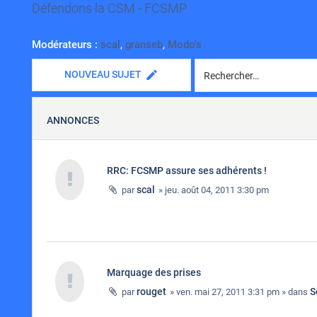
Défendons la CSM - FCSMP
Modérateurs :
scal
,
granseb
,
Modo's
NOUVEAU SUJET
ANNONCES
RRC: FCSMP assure ses adhérents !
scal
par
» jeu. août 04, 2011 3:30 pm
Marquage des prises
rouget
S
par
» ven. mai 27, 2011 3:31 pm » dans