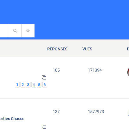
Rechercher
RECHERCHE AVANCÉE
RÉPONSES
VUES
105
171394
1
2
3
4
5
6
137
1577973
orties Chasse