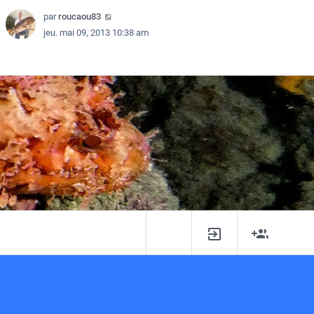
par
par
par
par
par
DIRTY HARRY
Azdrubael
roucaou83
Sir Hiss
roucaou83
mar. juin 03, 2014 12:58 pm
ven. janv. 03, 2014 10:37 pm
dim. déc. 01, 2013 8:24 pm
lun. mai 27, 2013 1:44 pm
jeu. mai 09, 2013 10:38 am
R