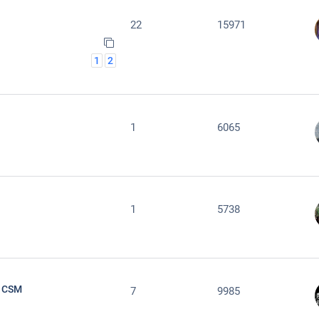
22
15971
1
2
1
6065
1
5738
a CSM
7
9985