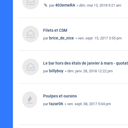
403emeRA
par
» dim. mai 13, 2018 9:21 am
Filets et CSM
brice_de_nice
par
» ven. sept. 15, 2017 3:55 pm
Le bar hors des étals de janvier à mars - quota
billyboy
par
» dim. janv. 28, 2018 12:22 pm
Poulpes et oursins
tazar06
par
» ven. sept. 08, 2017 5:04 pm