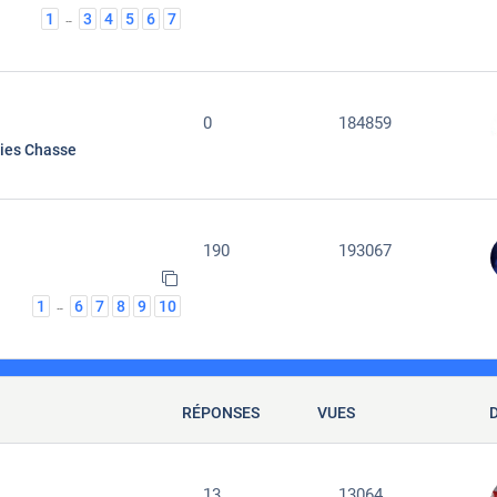
1
3
4
5
6
7
…
0
184859
ties Chasse
190
193067
1
6
7
8
9
10
…
RÉPONSES
VUES
13
13064