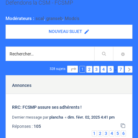
Défendons la CSM - FCSMP
Modérateurs :
scal
,
granseb
,
Modo's
NOUVEAU SUJET
Rechercher
RECH
1
PAGE
1
SUR
7
2
3
4
5
7
S
328 sujets
…
Annonces
RRC: FCSMP assure ses adhérents !
Dernier message par
plancha
«
dim. févr. 02, 2025 4:41 pm
Réponses :
105
1
2
3
4
5
6