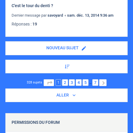
C'est le tour du denti ?
Dernier message par
savoyard
«
sam. déc. 13, 2014 9:36 am
Réponses :
19
NOUVEAU SUJET
1
PAGE
1
SUR
7
2
3
4
5
7
SUIVANT
328 sujets
…
ALLER
PERMISSIONS DU FORUM