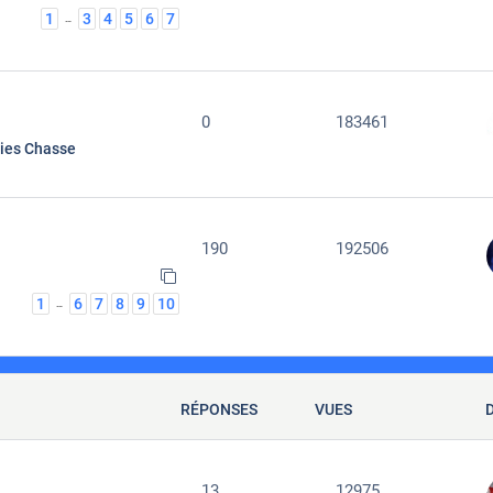
1
3
4
5
6
7
…
0
183461
ties Chasse
190
192506
1
6
7
8
9
10
…
RÉPONSES
VUES
13
12975