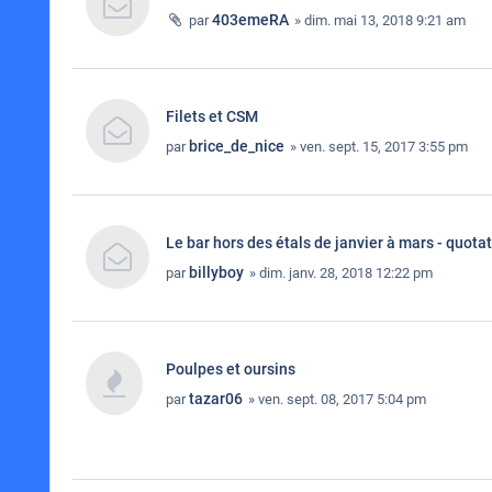
403emeRA
par
» dim. mai 13, 2018 9:21 am
Filets et CSM
brice_de_nice
par
» ven. sept. 15, 2017 3:55 pm
Le bar hors des étals de janvier à mars - quota
billyboy
par
» dim. janv. 28, 2018 12:22 pm
Poulpes et oursins
tazar06
par
» ven. sept. 08, 2017 5:04 pm