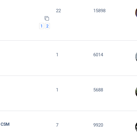
22
15898
1
2
1
6014
1
5688
a CSM
7
9920