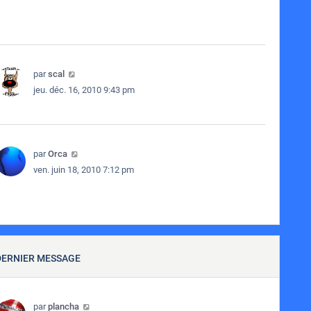
par
scal
jeu. déc. 16, 2010 9:43 pm
par
Orca
ven. juin 18, 2010 7:12 pm
DERNIER MESSAGE
par
plancha