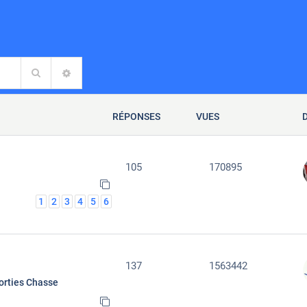
Rechercher
RECHERCHE AVANCÉE
RÉPONSES
VUES
105
170895
1
2
3
4
5
6
137
1563442
orties Chasse