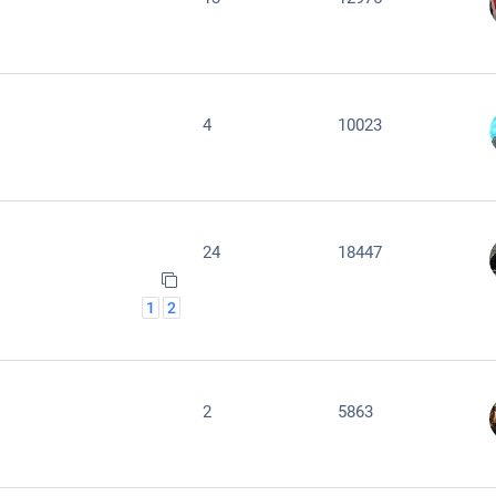
4
10023
24
18447
1
2
2
5863