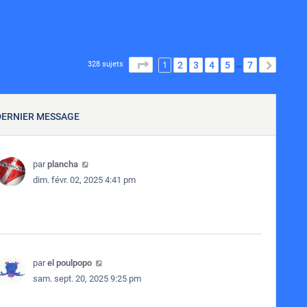
1
PAGE
1
SUR
7
2
3
4
5
7
SUIVA
328 sujets
…
DERNIER MESSAGE
par
plancha
dim. févr. 02, 2025 4:41 pm
par
el poulpopo
sam. sept. 20, 2025 9:25 pm