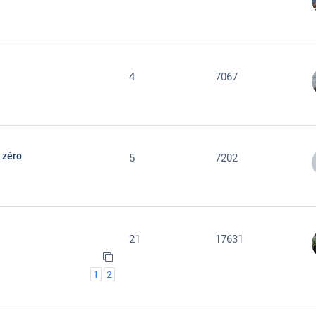
4
7067
t zéro
5
7202
21
17631
1
2