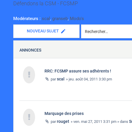
Défendons la CSM - FCSMP
Modérateurs :
scal
,
granseb
,
Modo's
NOUVEAU SUJET
ANNONCES
RRC: FCSMP assure ses adhérents !
scal
par
» jeu. août 04, 2011 3:30 pm
Marquage des prises
rouget
S
par
» ven. mai 27, 2011 3:31 pm » dans