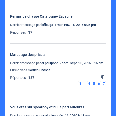
Permis de chasse Catalogne/Espagne
Dernier message par
bélouga
«
mar. nov. 15, 2016 6:35 pm
Réponses :
17
Marquage des prises
Dernier message par
el poulpopo
«
sam. sept. 20, 2025 9:25 pm
Publié dans
Sorties Chasse
Réponses :
137
1
4
5
6
7
…
Vous êtes sur spearboy et nulle part ailleurs !
Dernier message par
scal
«
jeu. déc. 16, 2010 9:43 pm