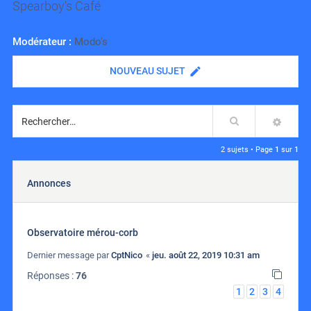
Spearboy's Café
Modérateur :
Modo's
NOUVEAU SUJET
Rechercher
RECH
2 sujets • Page
1
sur
1
Annonces
Observatoire mérou-corb
Dernier message par
CptNico
«
jeu. août 22, 2019 10:31 am
Réponses :
76
1
2
3
4