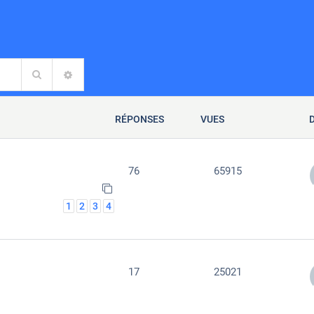
Rechercher
RECHERCHE AVANCÉE
RÉPONSES
VUES
76
65915
1
2
3
4
17
25021