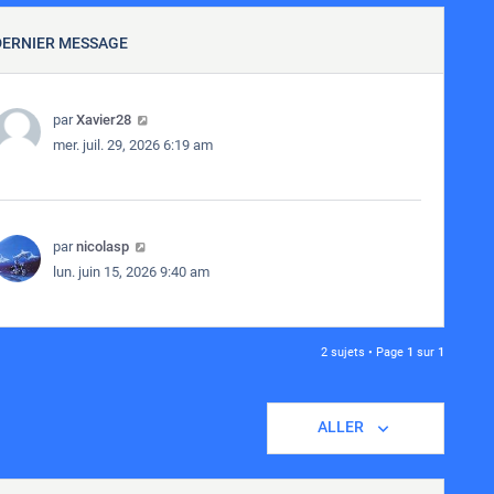
DERNIER MESSAGE
par
Xavier28
mer. juil. 29, 2026 6:19 am
par
nicolasp
lun. juin 15, 2026 9:40 am
2 sujets • Page
1
sur
1
ALLER