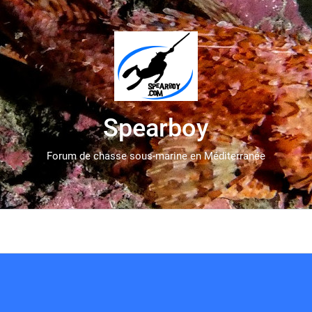
Spearboy
Forum de chasse sous-marine en Méditerranée