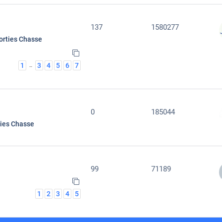
137
1580277
orties Chasse
1
3
4
5
6
7
…
0
185044
ties Chasse
99
71189
1
2
3
4
5