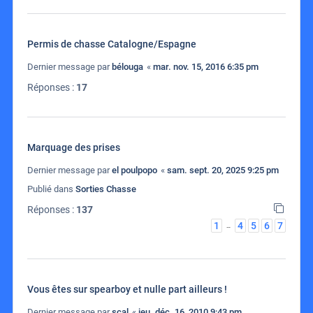
Permis de chasse Catalogne/Espagne
Dernier message par
bélouga
«
mar. nov. 15, 2016 6:35 pm
Réponses :
17
Marquage des prises
Dernier message par
el poulpopo
«
sam. sept. 20, 2025 9:25 pm
Publié dans
Sorties Chasse
Réponses :
137
1
4
5
6
7
…
Vous êtes sur spearboy et nulle part ailleurs !
Dernier message par
scal
«
jeu. déc. 16, 2010 9:43 pm