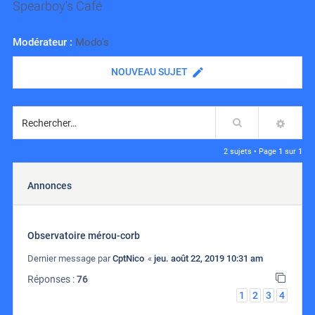
Spearboy's Café
Modérateur :
Modo's
NOUVEAU SUJET
Rechercher
RECH
2 sujets • Page
1
sur
1
Annonces
Observatoire mérou-corb
Dernier message par
CptNico
«
jeu. août 22, 2019 10:31 am
Réponses :
76
1
2
3
4