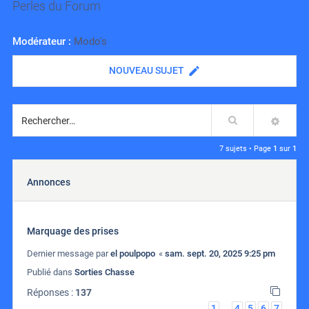
Perles du Forum
Modérateur :
Modo's
NOUVEAU SUJET
Rechercher
RECH
7 sujets • Page
1
sur
1
Annonces
Marquage des prises
Dernier message par
el poulpopo
«
sam. sept. 20, 2025 9:25 pm
Publié dans
Sorties Chasse
Réponses :
137
1
4
5
6
7
…