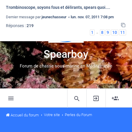
couiz ciné (anciennement mini sten)
Trombinoscope, soyons fous et délirants, spears quoi....
Dernier message par
Dernier message par
nono83
jeunechasseur
«
mer. déc. 07, 2011 12:49 pm
«
lun. nov. 07, 2011 7:08 pm
Réponses :
Réponses :
208
219
1
1
8
8
9
9
10
10
11
11
…
…
Spearboy
Forum de chasse sous-marine en Méditerranée
Votre site
Perles du Forum
Accueil du forum