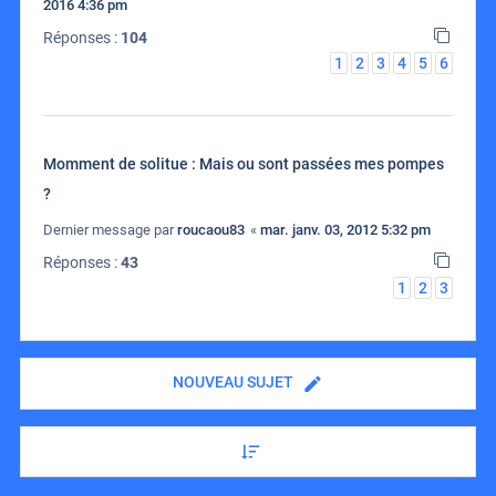
2016 4:36 pm
Réponses :
104
1
2
3
4
5
6
Momment de solitue : Mais ou sont passées mes pompes
?
Dernier message par
roucaou83
«
mar. janv. 03, 2012 5:32 pm
Réponses :
43
1
2
3
NOUVEAU SUJET