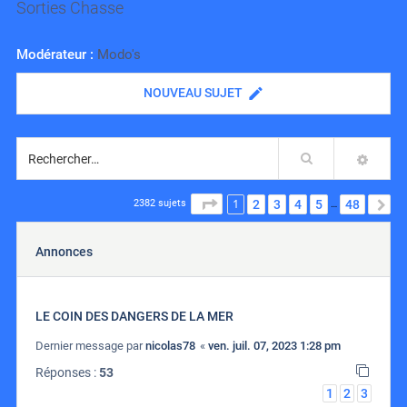
Sorties Chasse
Modérateur :
Modo's
NOUVEAU SUJET
Rechercher
RECH
1
PAGE
1
SUR
48
2
3
4
5
48
S
2382 sujets
…
Annonces
LE COIN DES DANGERS DE LA MER
Dernier message par
nicolas78
«
ven. juil. 07, 2023 1:28 pm
Réponses :
53
1
2
3