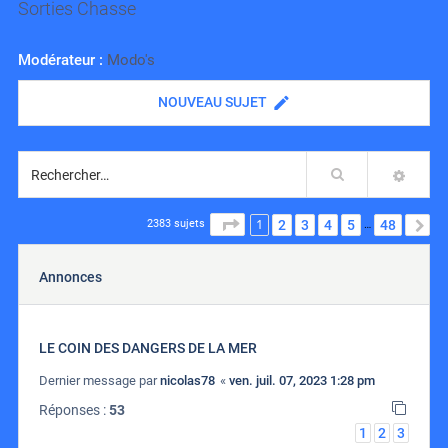
Sorties Chasse
Modérateur :
Modo's
NOUVEAU SUJET
Rechercher
RECH
1
PAGE
1
SUR
48
2
3
4
5
48
S
2383 sujets
…
Annonces
LE COIN DES DANGERS DE LA MER
Dernier message par
nicolas78
«
ven. juil. 07, 2023 1:28 pm
Réponses :
53
1
2
3