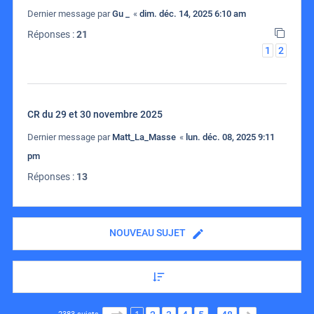
Dernier message par
Gu _
«
dim. déc. 14, 2025 6:10 am
Réponses :
21
1
2
CR du 29 et 30 novembre 2025
Dernier message par
Matt_La_Masse
«
lun. déc. 08, 2025 9:11
pm
Réponses :
13
NOUVEAU SUJET
PAGE
1
SUR
48