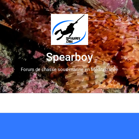
Spearboy
Forum de chasse sous-marine en Méditerranée