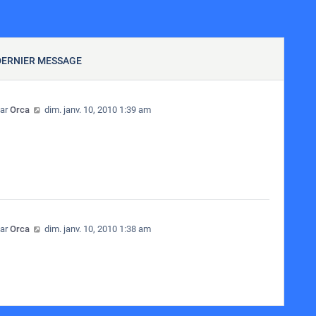
DERNIER MESSAGE
Consulter le dernier message
ar
Orca
dim. janv. 10, 2010 1:39 am
Consulter le dernier message
ar
Orca
dim. janv. 10, 2010 1:38 am