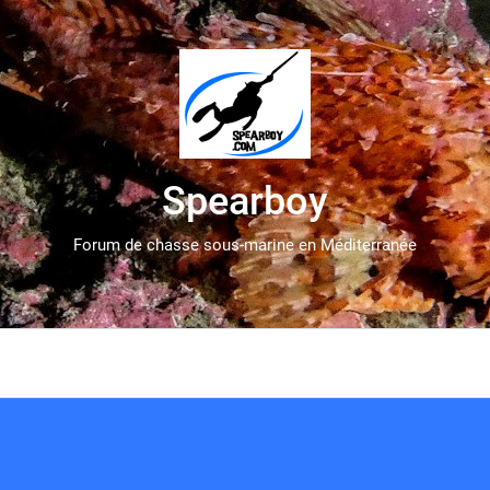
Spearboy
Forum de chasse sous-marine en Méditerranée