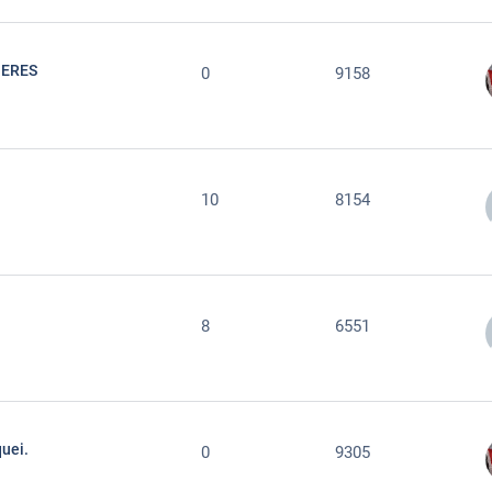
IERES
0
9158
10
8154
8
6551
quei.
0
9305