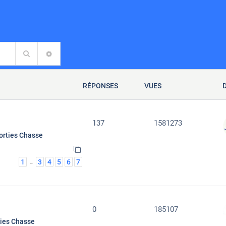
Rechercher
RECHERCHE AVANCÉE
RÉPONSES
VUES
137
1581273
orties Chasse
1
3
4
5
6
7
…
0
185107
ties Chasse