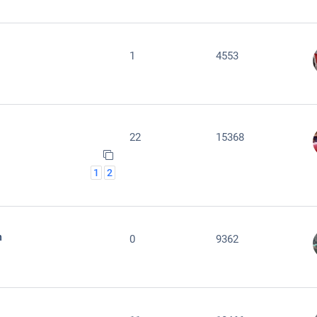
1
4553
22
15368
1
2
n
0
9362