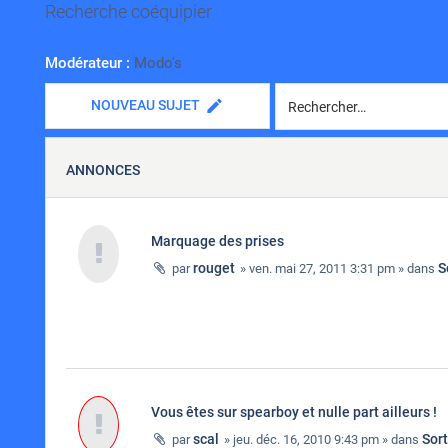
Recherche coéquipier
Modérateur :
Modo's
NOUVEAU SUJET
ANNONCES
Marquage des prises
rouget
S
par
» ven. mai 27, 2011 3:31 pm » dans
Vous êtes sur spearboy et nulle part ailleurs !
scal
Sor
par
» jeu. déc. 16, 2010 9:43 pm » dans