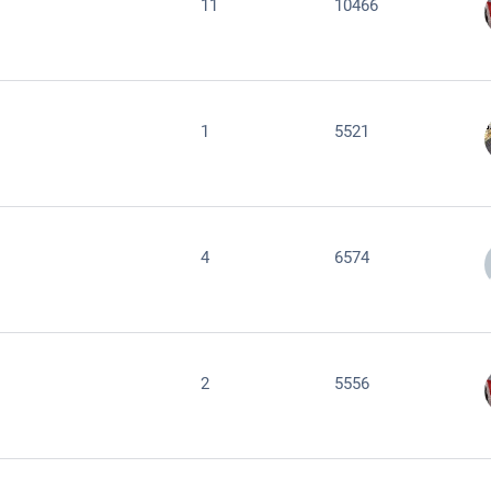
11
10466
1
5521
4
6574
2
5556