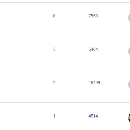
0
7558
5
5464
2
15499
1
4514