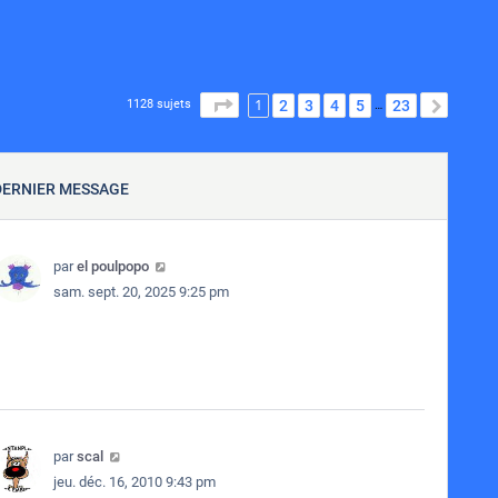
1
PAGE
1
SUR
23
2
3
4
5
23
SUIVA
1128 sujets
…
DERNIER MESSAGE
par
el poulpopo
sam. sept. 20, 2025 9:25 pm
par
scal
jeu. déc. 16, 2010 9:43 pm