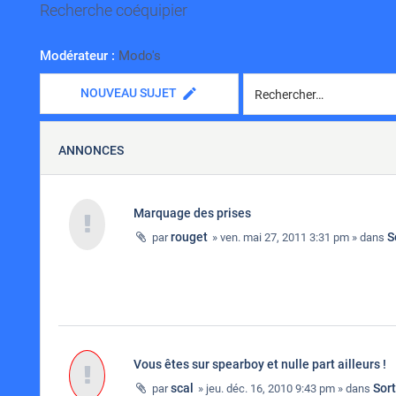
Recherche coéquipier
Modérateur :
Modo's
NOUVEAU SUJET
ANNONCES
Marquage des prises
rouget
S
par
» ven. mai 27, 2011 3:31 pm » dans
Vous êtes sur spearboy et nulle part ailleurs !
scal
Sor
par
» jeu. déc. 16, 2010 9:43 pm » dans