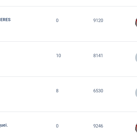
IERES
0
9120
10
8141
8
6530
quei.
0
9246