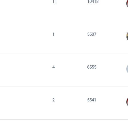
11
10418
1
5507
4
6555
2
5541