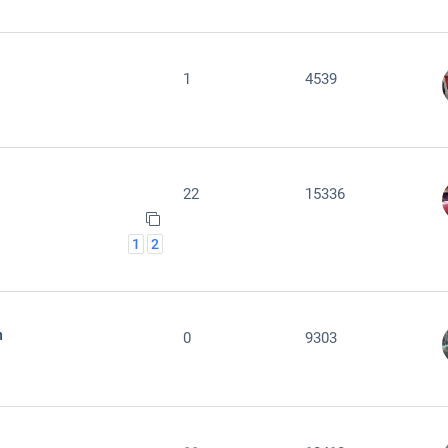
1
4539
22
15336
1
2
n
0
9303