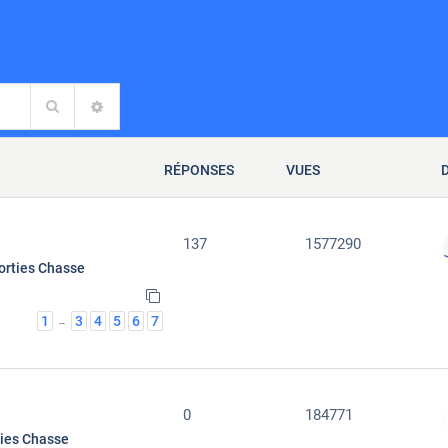
Rechercher
RECHERCHE AVANCÉE
RÉPONSES
VUES
137
1577290
orties Chasse
1
3
4
5
6
7
…
0
184771
ties Chasse