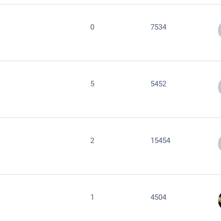
0
7534
5
5452
2
15454
1
4504