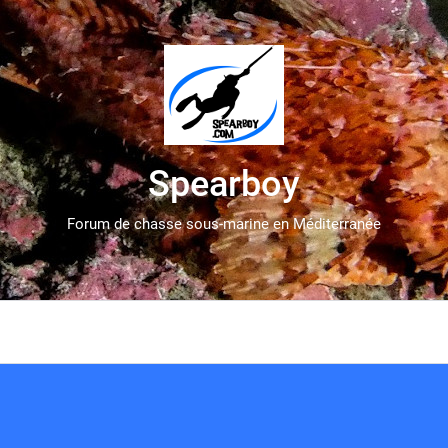
Spearboy
Forum de chasse sous-marine en Méditerranée