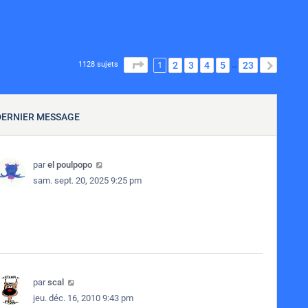
1
PAGE
1
SUR
23
2
3
4
5
23
SUIVA
1128 sujets
…
DERNIER MESSAGE
par
el poulpopo
sam. sept. 20, 2025 9:25 pm
par
scal
jeu. déc. 16, 2010 9:43 pm