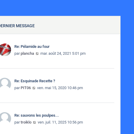
DERNIER MESSAGE
Re: Pélamide au four
Consulter le dernier message
par
plancha
mar. août 24, 2021 5:01 pm
Re: Esquinade Recette ?
Consulter le dernier message
par
PIT06
ven. mai 15, 2020 10:46 pm
Re: sauvons les poulpes...
Consulter le dernier message
par
troiklo
ven. juil. 11, 2025 10:56 pm