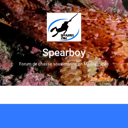
Spearboy
Forum de chasse sous-marine en Méditerranée