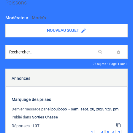
Poissons
Modérateur :
Modo's
NOUVEAU SUJET
Rechercher
RECH
27 sujets • Page
1
sur
1
Annonces
Marquage des prises
Dernier message par
el poulpopo
«
sam. sept. 20, 2025 9:25 pm
Publié dans
Sorties Chasse
Réponses :
137
1
4
5
6
7
…