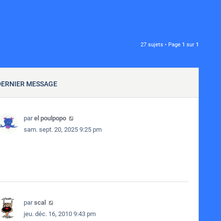
27 sujets • Page
1
sur
1
DERNIER MESSAGE
par
el poulpopo
sam. sept. 20, 2025 9:25 pm
par
scal
jeu. déc. 16, 2010 9:43 pm