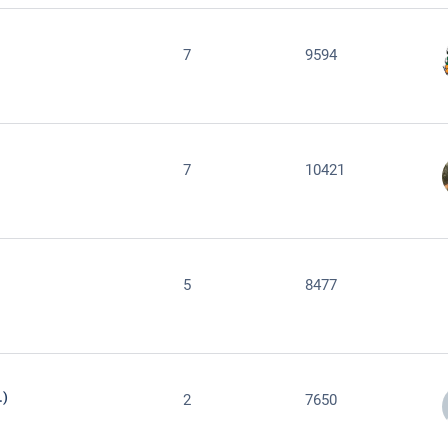
7
9594
7
10421
5
8477
.)
2
7650