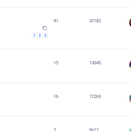
41
32182
1
2
3
15
13045
16
12269
7
9617