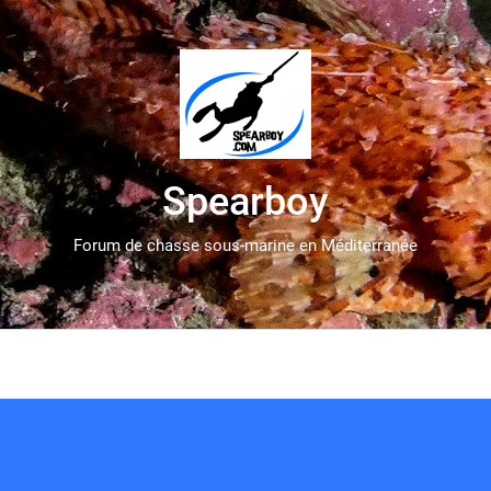
Spearboy
Forum de chasse sous-marine en Méditerranée