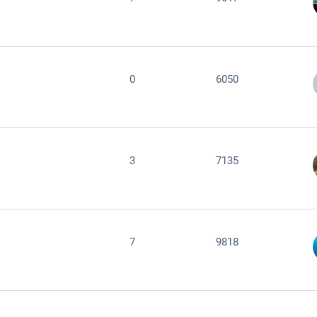
0
6050
3
7135
7
9818