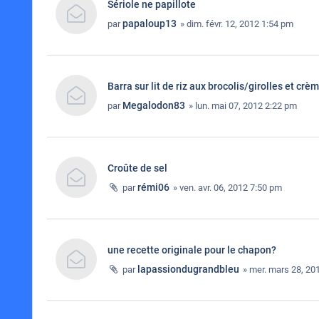
Sériole ne papillote
papaloup13
par
» dim. févr. 12, 2012 1:54 pm
Barra sur lit de riz aux brocolis/girolles et crèm
Megalodon83
par
» lun. mai 07, 2012 2:22 pm
Croûte de sel
rémi06
par
» ven. avr. 06, 2012 7:50 pm
une recette originale pour le chapon?
lapassiondugrandbleu
par
» mer. mars 28, 20