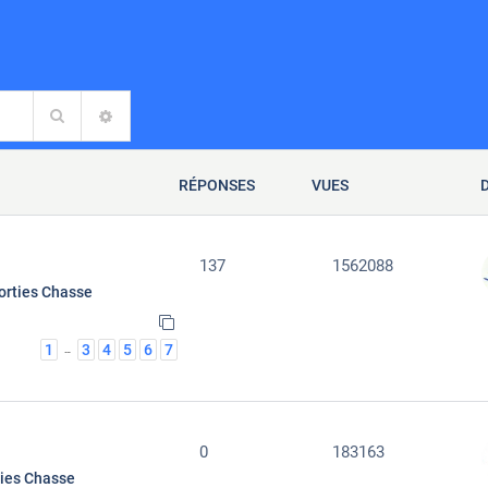
Rechercher
RECHERCHE AVANCÉE
RÉPONSES
VUES
137
1562088
orties Chasse
1
3
4
5
6
7
…
0
183163
ties Chasse