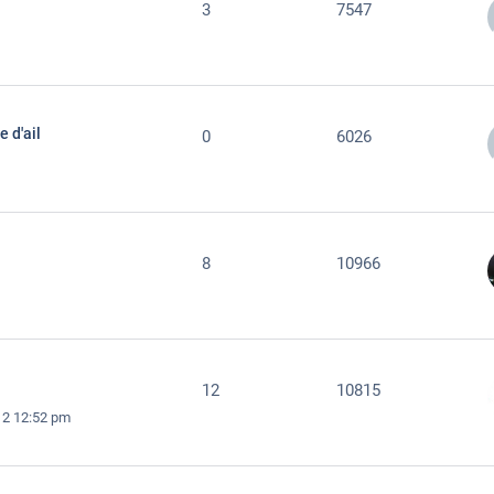
3
7547
e d'ail
0
6026
8
10966
12
10815
12 12:52 pm