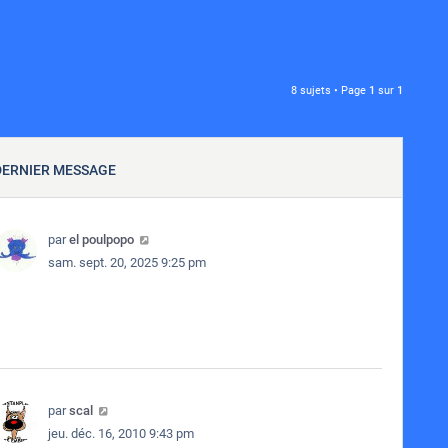
8 sujets • Page
1
sur
1
DERNIER MESSAGE
par
el poulpopo
sam. sept. 20, 2025 9:25 pm
par
scal
jeu. déc. 16, 2010 9:43 pm