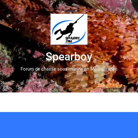
Spearboy
Forum de chasse sous-marine en Méditerranée