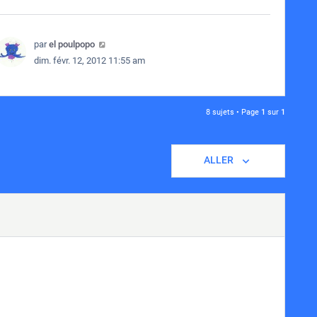
par
el poulpopo
dim. févr. 12, 2012 11:55 am
8 sujets • Page
1
sur
1
ALLER