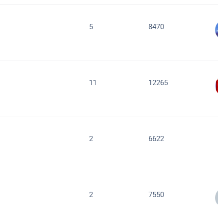
5
8470
11
12265
2
6622
2
7550