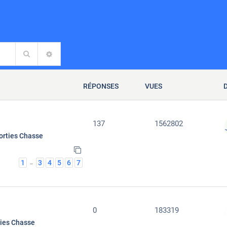
Rechercher
RECHERCHE AVANCÉE
RÉPONSES
VUES
137
1562802
orties Chasse
1
3
4
5
6
7
…
0
183319
ties Chasse