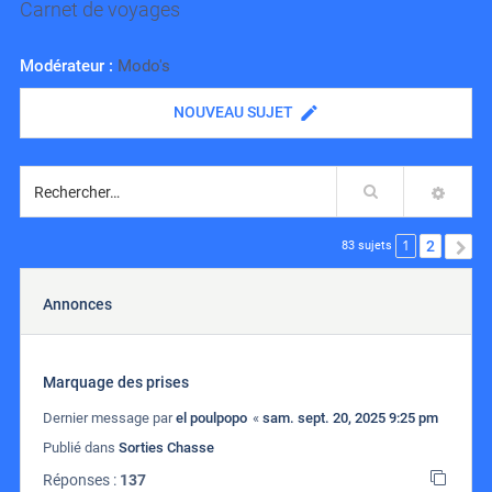
Carnet de voyages
Modérateur :
Modo's
NOUVEAU SUJET
Rechercher
RECH
1
2
S
83 sujets
Annonces
Marquage des prises
Dernier message par
el poulpopo
«
sam. sept. 20, 2025 9:25 pm
Publié dans
Sorties Chasse
Réponses :
137