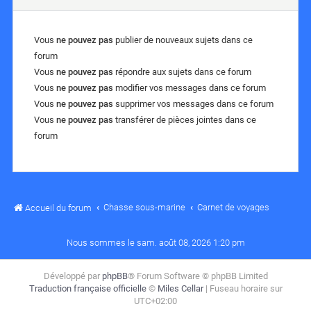
Vous
ne pouvez pas
publier de nouveaux sujets dans ce
forum
Vous
ne pouvez pas
répondre aux sujets dans ce forum
Vous
ne pouvez pas
modifier vos messages dans ce forum
Vous
ne pouvez pas
supprimer vos messages dans ce forum
Vous
ne pouvez pas
transférer de pièces jointes dans ce
forum
Chasse sous-marine
Carnet de voyages
Accueil du forum
Nous sommes le sam. août 08, 2026 1:20 pm
Développé par
phpBB
® Forum Software © phpBB Limited
Traduction française officielle
©
Miles Cellar
| Fuseau horaire sur
UTC+02:00