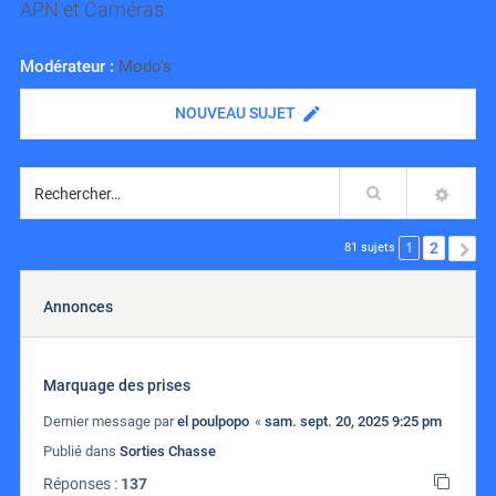
APN et Caméras
Modérateur :
Modo's
NOUVEAU SUJET
Rechercher
RECH
1
2
S
81 sujets
Annonces
Marquage des prises
Dernier message par
el poulpopo
«
sam. sept. 20, 2025 9:25 pm
Publié dans
Sorties Chasse
Réponses :
137