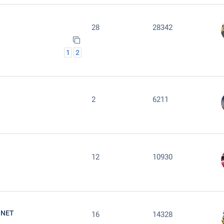
28
28342
1
2
2
6211
12
10930
 NET
16
14328