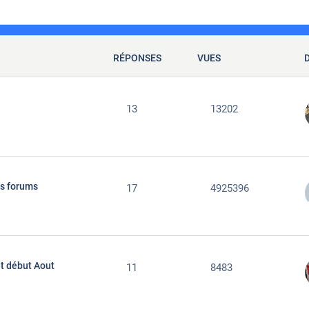
RÉPONSES
VUES
13
13202
les forums
17
4925396
et début Aout
11
8483