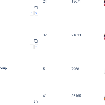
24
18671
1
2
32
21633
1
2
 coup
5
7968
61
36465