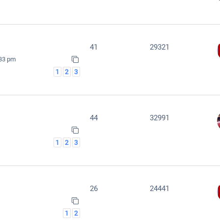
41
29321
:33 pm
1
2
3
44
32991
1
2
3
26
24441
1
2