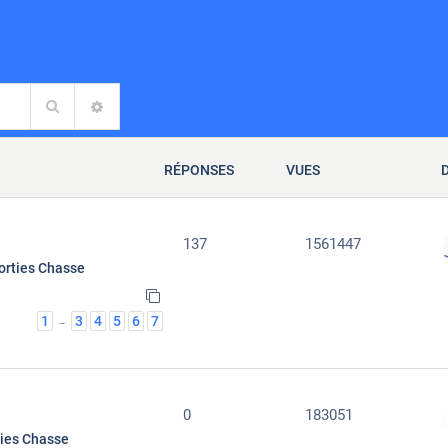
Rechercher
RECHERCHE AVANCÉE
RÉPONSES
VUES
137
1561447
orties Chasse
1
3
4
5
6
7
…
0
183051
ties Chasse