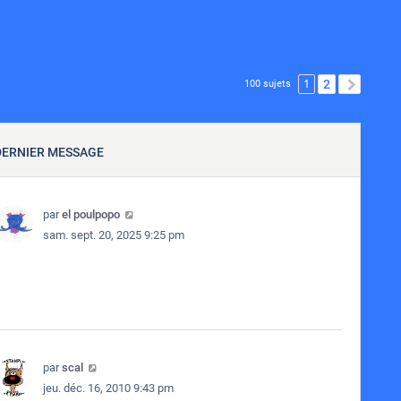
1
2
SUIVA
100 sujets
DERNIER MESSAGE
par
el poulpopo
sam. sept. 20, 2025 9:25 pm
par
scal
jeu. déc. 16, 2010 9:43 pm