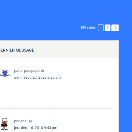
1
2
SUIVA
100 sujets
DERNIER MESSAGE
par
el poulpopo
sam. sept. 20, 2025 9:25 pm
par
scal
jeu. déc. 16, 2010 9:43 pm