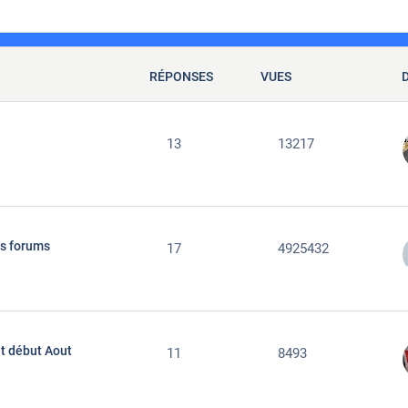
RÉPONSES
VUES
13
13217
les forums
17
4925432
et début Aout
11
8493