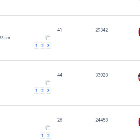
41
29342
:33 pm
1
2
3
44
33028
1
2
3
26
24458
1
2