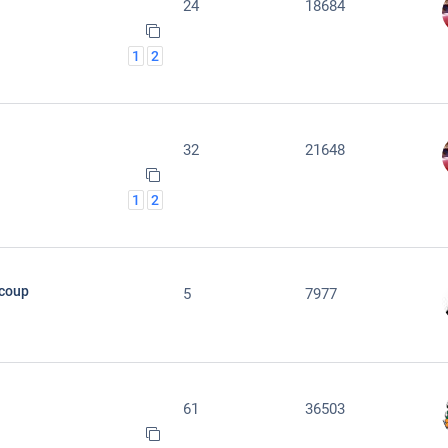
24
18684
1
2
32
21648
1
2
 coup
5
7977
61
36503