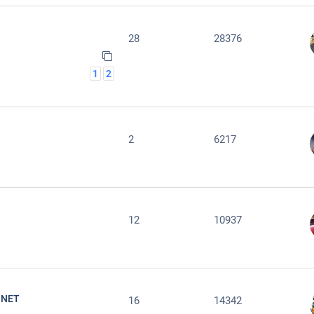
28
28376
1
2
2
6217
12
10937
 NET
16
14342