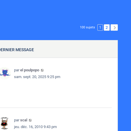
1
2
SUIVA
100 sujets
DERNIER MESSAGE
par
el poulpopo
sam. sept. 20, 2025 9:25 pm
par
scal
jeu. déc. 16, 2010 9:43 pm