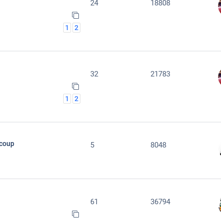
24
18808
1
2
32
21783
1
2
 coup
5
8048
61
36794