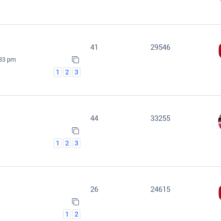
41
29546
:33 pm
1
2
3
44
33255
1
2
3
26
24615
1
2