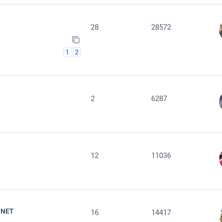
28
28572
1
2
2
6287
12
11036
 NET
16
14417