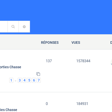
Rechercher
RECHERCHE AVANCÉE
RÉPONSES
VUES
137
1578344
orties Chasse
1
3
4
5
6
7
…
0
184931
ties Chasse