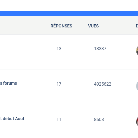
RÉPONSES
VUES
13
13337
les forums
17
4925622
et début Aout
11
8608