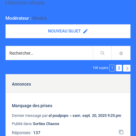
Histoires vécues
Modérateur :
Modo's
NOUVEAU SUJET
Rechercher
RECH
1
2
S
100 sujets
Annonces
Marquage des prises
Dernier message par
el poulpopo
«
sam. sept. 20, 2025 9:25 pm
Publié dans
Sorties Chasse
Réponses :
137