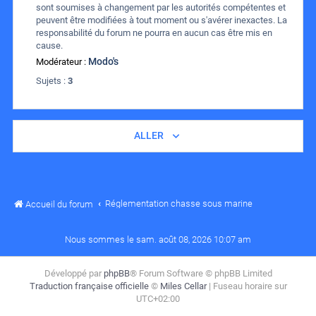
sont soumises à changement par les autorités compétentes et
peuvent être modifiées à tout moment ou s'avérer inexactes. La
responsabilité du forum ne pourra en aucun cas être mis en
cause.
Modo's
Modérateur :
Sujets :
3
ALLER
Réglementation chasse sous marine
Accueil du forum
Nous sommes le sam. août 08, 2026 10:07 am
Développé par
phpBB
® Forum Software © phpBB Limited
Traduction française officielle
©
Miles Cellar
| Fuseau horaire sur
UTC+02:00