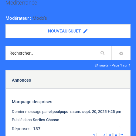
Méditerranée
Modérateur :
Modo's
NOUVEAU SUJET
Rechercher
RECH
24 sujets • Page
1
sur
1
Annonces
Marquage des prises
Dernier message par
el poulpopo
«
sam. sept. 20, 2025 9:25 pm
Publié dans
Sorties Chasse
Réponses :
137
1
4
5
6
7
…