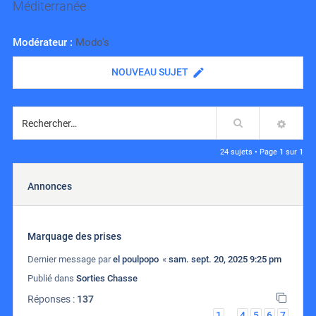
Méditerranée
Modérateur :
Modo's
NOUVEAU SUJET
Rechercher
RECH
24 sujets • Page
1
sur
1
Annonces
Marquage des prises
Dernier message par
el poulpopo
«
sam. sept. 20, 2025 9:25 pm
Publié dans
Sorties Chasse
Réponses :
137
1
4
5
6
7
…