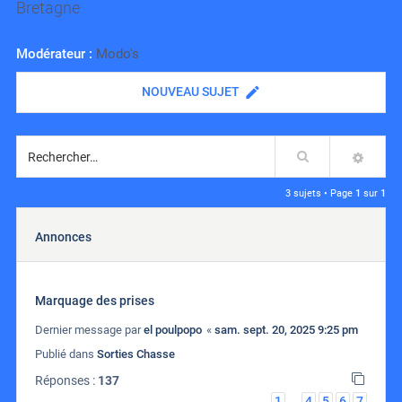
Bretagne
Modérateur :
Modo's
NOUVEAU SUJET
Rechercher
RECH
3 sujets • Page
1
sur
1
Annonces
Marquage des prises
Dernier message par
el poulpopo
«
sam. sept. 20, 2025 9:25 pm
Publié dans
Sorties Chasse
Réponses :
137
1
4
5
6
7
…