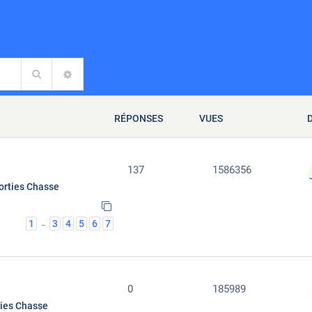
Rechercher
RECHERCHE AVANCÉE
RÉPONSES
VUES
137
1586356
orties Chasse
1
3
4
5
6
7
…
0
185989
ties Chasse