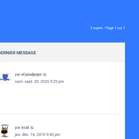
3 sujets • Page
1
sur
1
DERNIER MESSAGE
par
el poulpopo
sam. sept. 20, 2025 9:25 pm
par
scal
jeu. déc. 16, 2010 9:43 pm