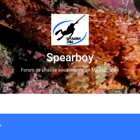
Spearboy
Forum de chasse sous-marine en Méditerranée
e