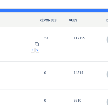
RÉPONSES
VUES
23
117129
1
2
0
14314
0
9210