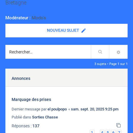
Bretagne
Modérateur :
Modo's
NOUVEAU SUJET
Rechercher
RECH
3 sujets • Page
1
sur
1
Annonces
Marquage des prises
Dernier message par
el poulpopo
«
sam. sept. 20, 2025 9:25 pm
Publié dans
Sorties Chasse
Réponses :
137
1
4
5
6
7
…