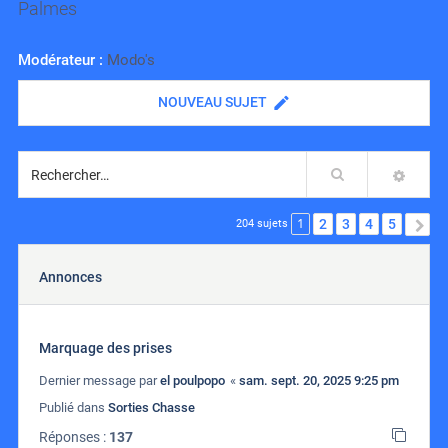
Palmes
Modérateur :
Modo's
NOUVEAU SUJET
Rechercher
RECH
1
2
3
4
5
S
204 sujets
Annonces
Marquage des prises
Dernier message par
el poulpopo
«
sam. sept. 20, 2025 9:25 pm
Publié dans
Sorties Chasse
Réponses :
137