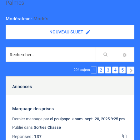
Palmes
Modérateur :
Modo's
NOUVEAU SUJET
Rechercher
RECH
1
2
3
4
5
S
204 sujets
Annonces
Marquage des prises
Dernier message par
el poulpopo
«
sam. sept. 20, 2025 9:25 pm
Publié dans
Sorties Chasse
Réponses :
137