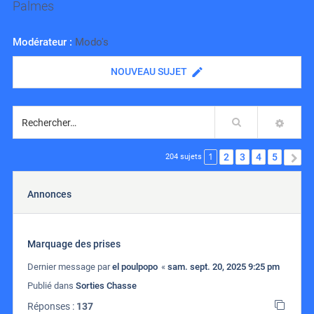
Palmes
Modérateur :
Modo's
NOUVEAU SUJET
Rechercher
RECH
1
2
3
4
5
S
204 sujets
Annonces
Marquage des prises
Dernier message par
el poulpopo
«
sam. sept. 20, 2025 9:25 pm
Publié dans
Sorties Chasse
Réponses :
137