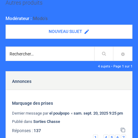
Autres produits
Modérateur :
Modo's
NOUVEAU SUJET
Rechercher
RECH
4 sujets • Page
1
sur
1
Annonces
Marquage des prises
Dernier message par
el poulpopo
«
sam. sept. 20, 2025 9:25 pm
Publié dans
Sorties Chasse
Réponses :
137
1
4
5
6
7
…