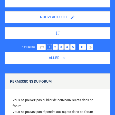
NOUVEAU SUJET
1
PAGE
1
SUR
10
2
3
4
5
10
SUIVANT
454 sujets
…
ALLER
PERMISSIONS DU FORUM
Vous
ne pouvez pas
publier de nouveaux sujets dans ce
forum
Vous
ne pouvez pas
répondre aux sujets dans ce forum