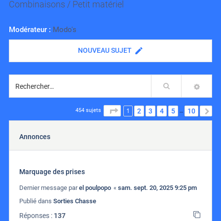
Combinaisons / Petit matériel
Modérateur :
Modo's
NOUVEAU SUJET
Rechercher
RECH
1
PAGE
1
SUR
10
2
3
4
5
10
S
454 sujets
…
Annonces
Marquage des prises
Dernier message par
el poulpopo
«
sam. sept. 20, 2025 9:25 pm
Publié dans
Sorties Chasse
Réponses :
137