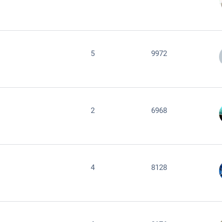
5
9972
2
6968
4
8128