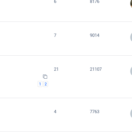
6
8176
7
9014
21
21107
1
2
4
7763