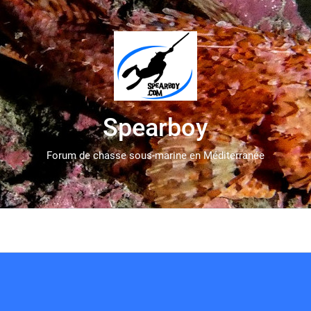
Spearboy
Forum de chasse sous-marine en Méditerranée