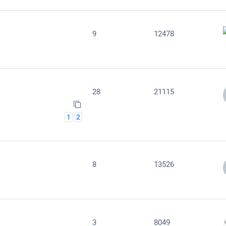
9
12478
28
21115
1
2
8
13526
3
8049