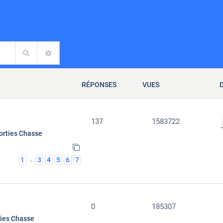
Rechercher
RECHERCHE AVANCÉE
RÉPONSES
VUES
137
1583722
orties Chasse
1
3
4
5
6
7
…
0
185307
ties Chasse