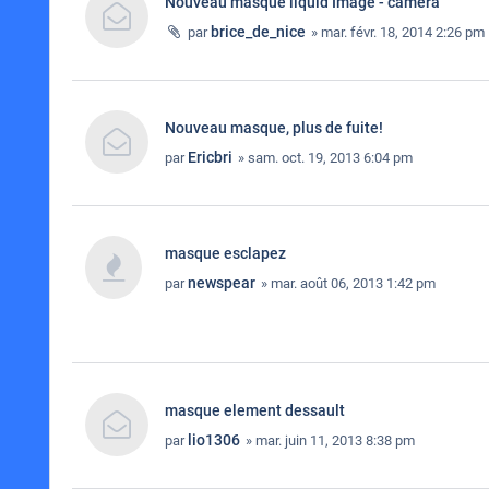
Nouveau masque liquid Image - camera
brice_de_nice
par
» mar. févr. 18, 2014 2:26 pm
Nouveau masque, plus de fuite!
Ericbri
par
» sam. oct. 19, 2013 6:04 pm
masque esclapez
newspear
par
» mar. août 06, 2013 1:42 pm
masque element dessault
lio1306
par
» mar. juin 11, 2013 8:38 pm