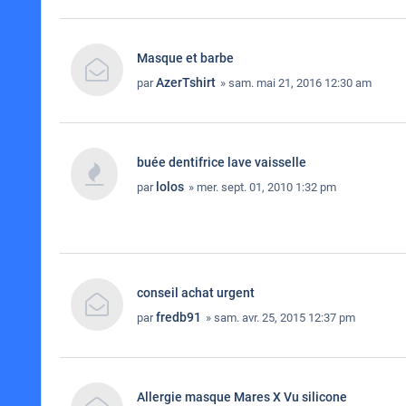
Masque et barbe
AzerTshirt
par
» sam. mai 21, 2016 12:30 am
buée dentifrice lave vaisselle
lolos
par
» mer. sept. 01, 2010 1:32 pm
conseil achat urgent
fredb91
par
» sam. avr. 25, 2015 12:37 pm
Allergie masque Mares X Vu silicone