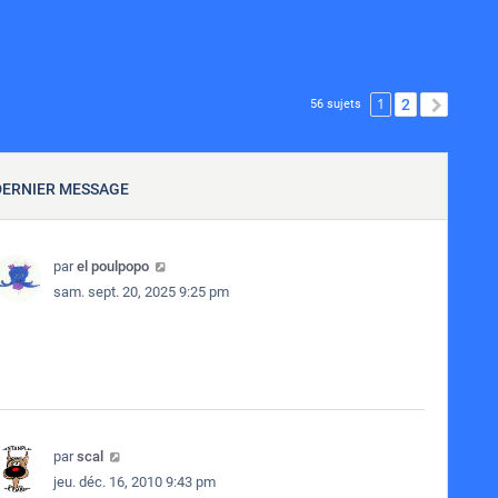
1
2
SUIVA
56 sujets
DERNIER MESSAGE
par
el poulpopo
sam. sept. 20, 2025 9:25 pm
par
scal
jeu. déc. 16, 2010 9:43 pm