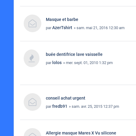
Masque et barbe
AzerTshirt
par
» sam. mai 21, 2016 12:30 am
buée dentifrice lave vaisselle
lolos
par
» mer. sept. 01, 2010 1:32 pm
conseil achat urgent
fredb91
par
» sam. avr. 25, 2015 12:37 pm
Allergie masque Mares X Vu silicone