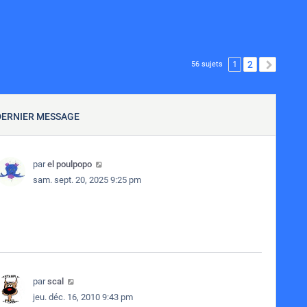
1
2
SUIVA
56 sujets
DERNIER MESSAGE
par
el poulpopo
sam. sept. 20, 2025 9:25 pm
par
scal
jeu. déc. 16, 2010 9:43 pm