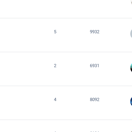
5
9932
2
6931
4
8092