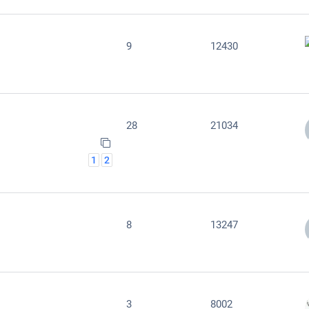
9
12430
28
21034
1
2
8
13247
3
8002