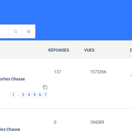
Rechercher
RECHERCHE AVANCÉE
RÉPONSES
VUES
137
1573266
orties Chasse
1
3
4
5
6
7
…
0
184389
ties Chasse