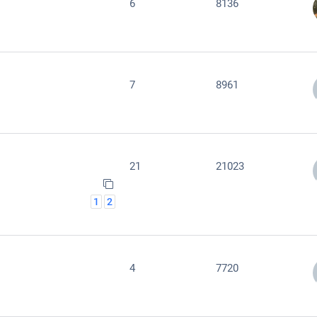
6
8136
7
8961
21
21023
1
2
4
7720