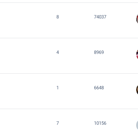
8
74037
4
8969
1
6648
7
10156