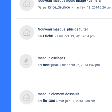
Nouveau masque liquid Image - camera
brice_de_nice
par
» mar. févr. 18, 2014 2:26 pm
Nouveau masque, plus de fuite!
Ericbri
par
» sam. oct. 19, 2013 6:04 pm
masque esclapez
newspear
par
» mar. août 06, 2013 1:42 pm
masque element dessault
lio1306
par
» mar. juin 11, 2013 8:38 pm