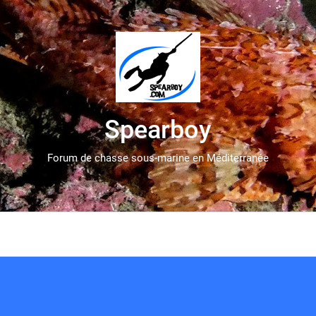
Spearboy
Forum de chasse sous-marine en Méditerranée