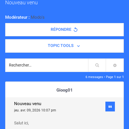
Nouveau venu
Modérateur :
Modo's
RÉPONDRE
TOPIC TOOLS
Rechercher
RECH
6 messages • Page
1
sur
1
Gioog01
Nouveau venu
jeu. avr. 09, 2026 10:07 pm
Salut ici,