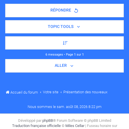
RÉPONDRE
TOPIC TOOLS
6 messages • Page
1
sur
1
ALLER
Votre site
Présentation des nouveaux
Accueil du forum
Nous sommes le sam. août 08, 2026 8:22 pm
Développé par
phpBB
® Forum Software © phpBB Limited
Traduction française officielle
©
Miles Cellar
| Fuseau horaire sur