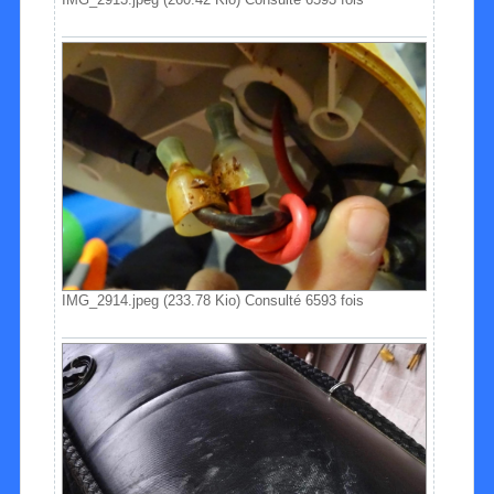
IMG_2914.jpeg (233.78 Kio) Consulté 6593 fois