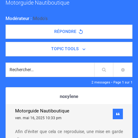
Motorguide Nautiboutique
Modérateur :
Modo's
RÉPONDRE
TOPIC TOOLS
Rechercher
RECH
2 messages • Page
1
sur
1
noxylene
Motorguide Nautiboutique
ven. mai 16, 2025 10:33 pm
Afin d’éviter que cela ce reproduise, une mise en garde