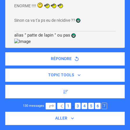
ENORME !!!!
Sinon ca va t'a ps eu de récidive ??
alias " patte de lapin " ou pas
RÉPONDRE
TOPIC TOOLS
7
PAGE
7
SUR
7
1
3
4
5
6
PRÉCÉDENT
130 messages
…
ALLER