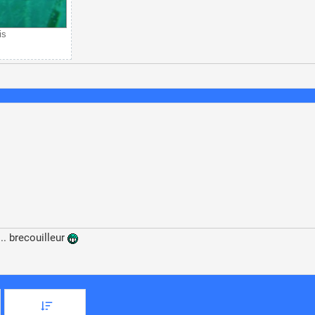
is
. brecouilleur