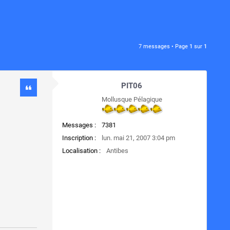
7 messages • Page
1
sur
1
PIT06
Mollusque Pélagique
Messages :
7381
Inscription :
lun. mai 21, 2007 3:04 pm
Localisation :
Antibes