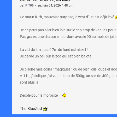
par
PIT06
»
jeu. juin 04, 2026 4:48 pm
Ce matin à 7h, mauvaise surprise, le vent d'Est est déjà levé
Je ne peux pas aller bien loin sur le cap, trop de vagues pou
Pas grave, une chasse en bordure avec le 90 au mois de juin d
La visi de 4m passé 7m de fond est nickel !
Je garde un oeil sur le zod qui est bien baloté.
Je pillone mes coins " magiques " où de bien jolis loups et dodo
A 11h, j'abdique: j'ai vu un loup de 500g, un sar de 400g et
sont plus là.
Désolé pour la morosité ...
The BlueZod