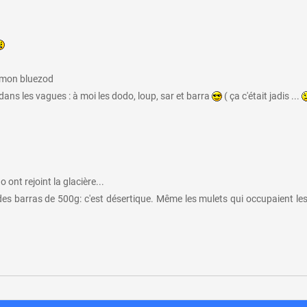
r mon bluezod
ans les vagues : à moi les dodo, loup, sar et barra
( ça c'était jadis ...
 ont rejoint la glacière...
 des barras de 500g: c'est désertique. Même les mulets qui occupaient le