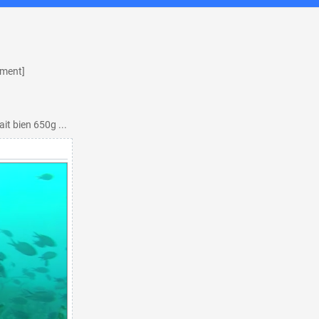
hment]
ait bien 650g ...