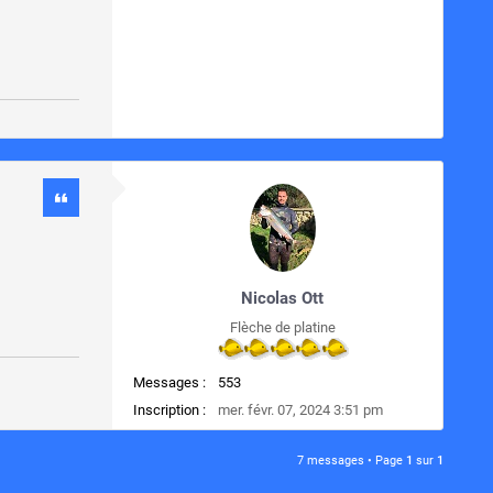
Nicolas Ott
Flèche de platine
Messages :
553
Inscription :
mer. févr. 07, 2024 3:51 pm
7 messages • Page
1
sur
1