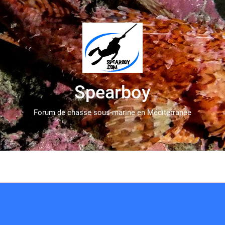
Spearboy
Forum de chasse sous-marine en Méditerranée