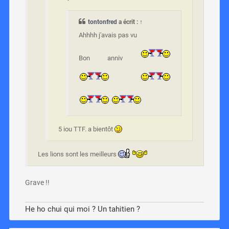
tontonfred
a écrit :
↑
Ahhhh j'avais pas vu
Bon anniv
5 iou TTF. a bientôt
Les lions sont les meilleurs
Grave !!
He ho chui qui moi ? Un tahitien ?