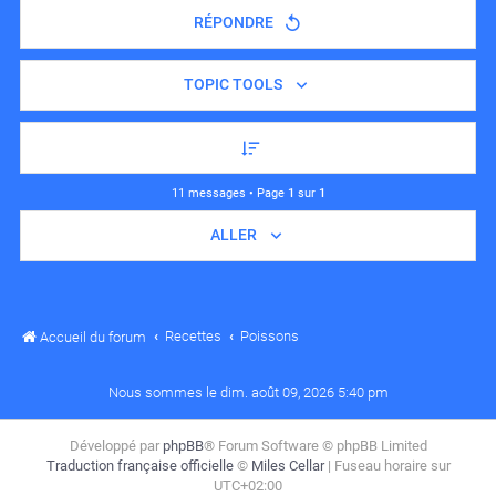
RÉPONDRE
TOPIC TOOLS
11 messages • Page
1
sur
1
ALLER
Recettes
Poissons
Accueil du forum
Nous sommes le dim. août 09, 2026 5:40 pm
Développé par
phpBB
® Forum Software © phpBB Limited
Traduction française officielle
©
Miles Cellar
| Fuseau horaire sur
UTC+02:00