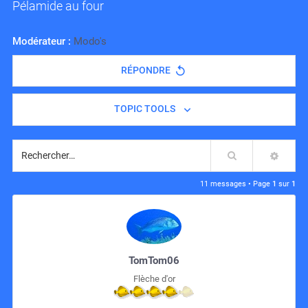
Pélamide au four
Modérateur :
Modo's
RÉPONDRE
TOPIC TOOLS
Rechercher
RECH
11 messages • Page
1
sur
1
TomTom06
Flèche d'or