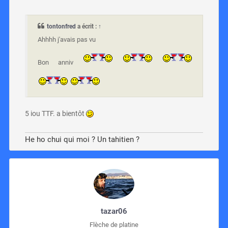
tontonfred
a écrit :
↑
Ahhhh j'avais pas vu
Bon anniv
5 iou TTF. a bientôt
He ho chui qui moi ? Un tahitien ?
tazar06
Flèche de platine