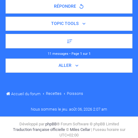
RÉPONDRE
TOPIC TOOLS
11 messages • Page
1
sur
1
ALLER
Recettes
Poissons
Accueil du forum
Nous sommes le jeu. août 06, 2026 2:07 am
Développé par
phpBB
® Forum Software © phpBB Limited
Traduction française officielle
©
Miles Cellar
| Fuseau horaire sur
UTC+02:00