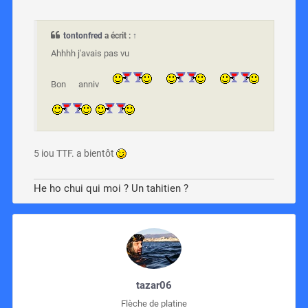
tontonfred
a écrit :
↑
Ahhhh j'avais pas vu
Bon anniv
5 iou TTF. a bientôt
He ho chui qui moi ? Un tahitien ?
tazar06
Flèche de platine