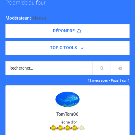
Pélamide au four
Modérateur :
Modo's
RÉPONDRE
TOPIC TOOLS
Rechercher
RECH
11 messages • Page
1
sur
1
TomTom06
Flèche d'or