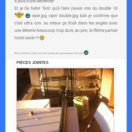
a plus d'une décennie!
Et je l'ai faite! Tant qu'à faire j'avais mis du double 18
viper.jpg viper double.jpg bah je confirme que
c'est ultra con: au mieux ça tirait dans les angles avec
une détente beaucoup trop dure, au pire, la flèche partait
toute seule !!!
Bref, la meilleure config, c'est sans sandow (les pneumatiques vaincront)
PIÈCES JOINTES