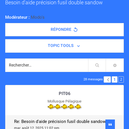
Besoin d'aide précision fusil double sandow
Modérateur :
Modo's
RÉPONDRE
TOPIC TOOLS
Rechercher
RECH
2
1
PRÉCÉD
28 messages
PIT06
Mollusque Pélagique
Re: Besoin d'aide précision fusil double sandow
mar. août 12, 2025 11:02 pm