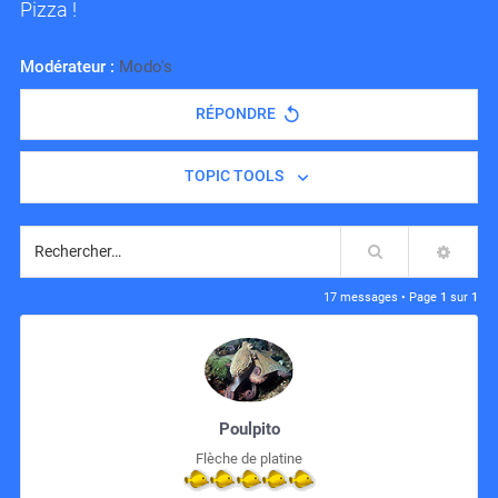
Pizza !
Modérateur :
Modo's
RÉPONDRE
TOPIC TOOLS
Rechercher
RECH
17 messages • Page
1
sur
1
Poulpito
Flèche de platine