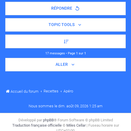
RÉPONDRE
TOPIC TOOLS
17 messages • Page
1
sur
1
ALLER
Recettes
Apéro
Accueil du forum
Nous sommes le dim. août 09, 2026 1:25 am
Développé par
phpBB
® Forum Software © phpBB Limited
Traduction française officielle
©
Miles Cellar
| Fuseau horaire sur
UTC+02:00