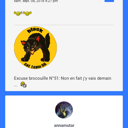
sam. sept. 08, 2018 4:27 pm
Excuse brocouille N°51: Non en fait j'y vais demain
...
annamutar