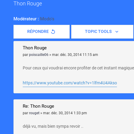
Thon Rouge
Modérateur :
Modo's
RÉPONDRE
TOPIC TOOLS
Thon Rouge
par
poiscaille06
»
mar. déc. 30, 2014 11:15 am
Pour ceux qui voudrai encore profiter de cet instant magique
https://www.youtube.com/watch?v=1lfm4U4Akso
Re: Thon Rouge
par
rouget
»
mar. déc. 30, 2014 1:33 pm
déjà vu, mais bien sympa revoir ..