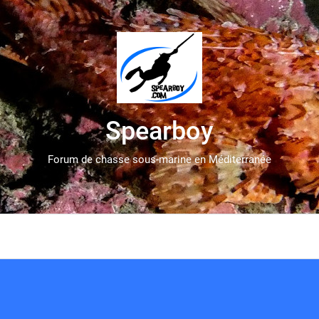
Spearboy
Forum de chasse sous-marine en Méditerranée