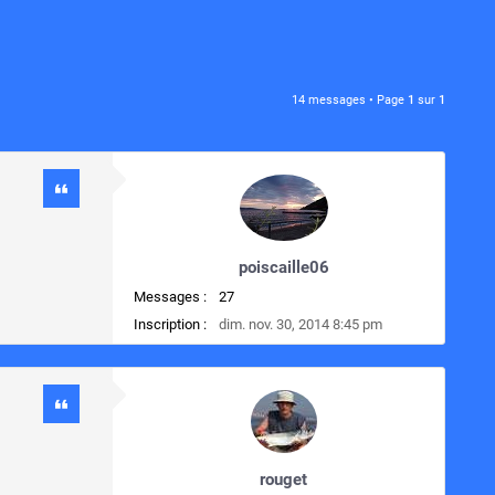
14 messages • Page
1
sur
1
poiscaille06
Messages :
27
Inscription :
dim. nov. 30, 2014 8:45 pm
rouget