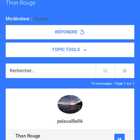
Thon Rouge
Modérateur :
Modo's
RÉPONDRE
TOPIC TOOLS
Rechercher
RECH
14 messages • Page
1
sur
1
poiscaille06
Thon Rouge