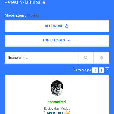
Penestin - la turballe
Modérateur :
Modo's
RÉPONDRE
TOPIC TOOLS
Rechercher
RECH
2
1
PRÉCÉD
24 messages
tontonfred
Equipe des Modos