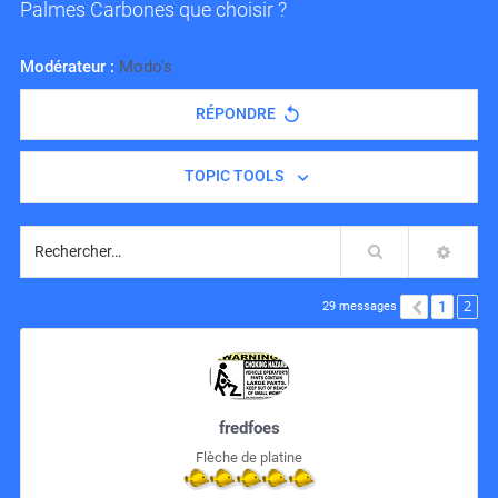
Palmes Carbones que choisir ?
Modérateur :
Modo's
RÉPONDRE
TOPIC TOOLS
Rechercher
RECH
2
1
PRÉCÉD
29 messages
fredfoes
Flèche de platine