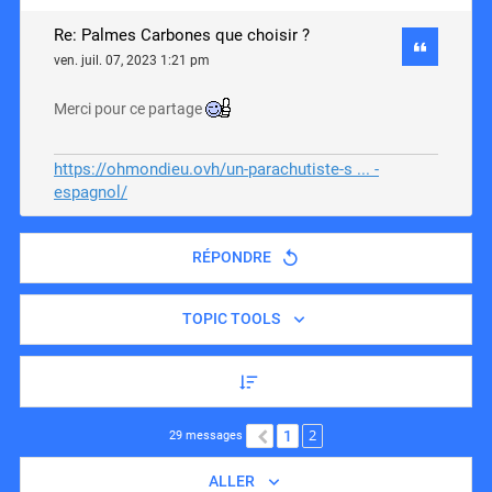
Re: Palmes Carbones que choisir ?
ven. juil. 07, 2023 1:21 pm
Merci pour ce partage
https://ohmondieu.ovh/un-parachutiste-s ... -
espagnol/
RÉPONDRE
TOPIC TOOLS
2
1
PRÉCÉDENT
29 messages
ALLER