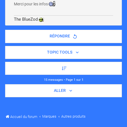
Merci pour les infos
The BlueZod
RÉPONDRE
TOPIC TOOLS
15 messages • Page
1
sur
1
ALLER
Marques
Autres produits
Accueil du forum