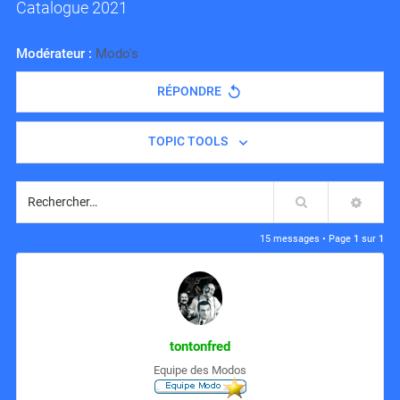
Catalogue 2021
Modérateur :
Modo's
RÉPONDRE
TOPIC TOOLS
Rechercher
RECH
15 messages • Page
1
sur
1
tontonfred
Equipe des Modos